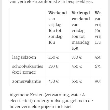
van vertrek en aankomst zijn bespreekbaar.
Weekend
Verlengd
Week
van
weekend
van
vrijdag
van
vrijdag
16u tot
vrijdag
16u tot
zondag
16u tot
vrijdag
16u
maandag
13u
16u
laag seizoen
250 €
350 €
450 €
schoolvakanties
350 €
450 €
675 €
(excl. zomer)
zomervakantie
450 €
550 €
900 €
Algemene Kosten (verwarming, water &
electriciteit), ondergrondse garagebox in de
bovenvermelde prijzen inclusief